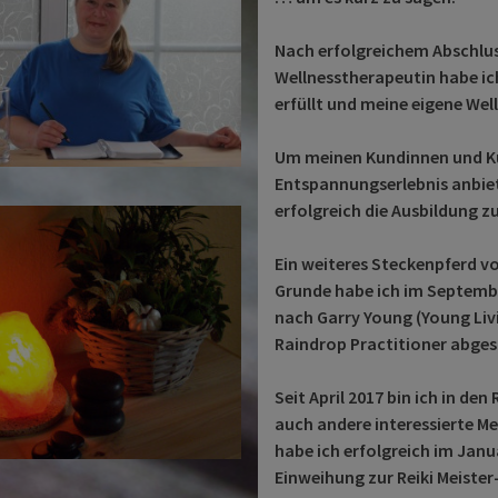
Nach erfolgreichem Abschlus
Wellnesstherapeutin habe ic
erfüllt und meine eigene Wel
Um meinen Kundinnen und K
Entspannungserlebnis anbiet
erfolgreich die Ausbildung z
Ein weiteres Steckenpferd vo
Grunde habe ich im Septembe
nach Garry Young (Young Liv
Raindrop Practitioner abges
Seit April 2017 bin ich in de
auch andere interessierte Me
habe ich erfolgreich im Janu
Einweihung zur Reiki Meister-