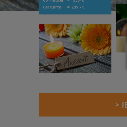
60 Minuten = 55,- €
6er Karte = 295,- €
> J