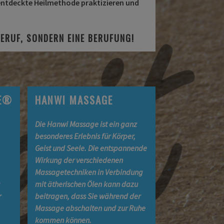
 entdeckte Heilmethode praktizieren und
BERUF, SONDERN EINE BERUFUNG!
UE®
HANWI MASSAGE
Die Hanwi Massage ist ein ganz
besonderes Erlebnis für Körper,
Geist und Seele. Die entspannende
Wirkung der verschiedenen
Massagetechniken in Verbindung
g
mit ätherischen Ölen kann dazu
r
beitragen, dass Sie während der
Massage abschalten und zur Ruhe
kommen können.