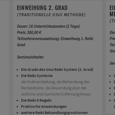
EINWEIHUNG 2. GRAD
E
M
(TRADITIONELLE USUI METHODE)
(T
Dauer:
16 Unterrichtsstunden (2 Tage)
Preis:
28
0,00 €
Da
Teilnahmevoraussetzung: Einweihung 1. Reiki
Pre
Grad
Te
Gr
Seminarinhalte:
Se
Die Grade des Usui Reiki System (2. Grad)
Die Reiki Symbole
die Kraftverstärkung, die Behandlung der
Mentalebene, die Anwendung über die
)
zeitliche und räumliche Entfernung hinaus
Die Reiki II Regeln
Praktische Anwendungen
weitere Reiki Behandlungspositionen