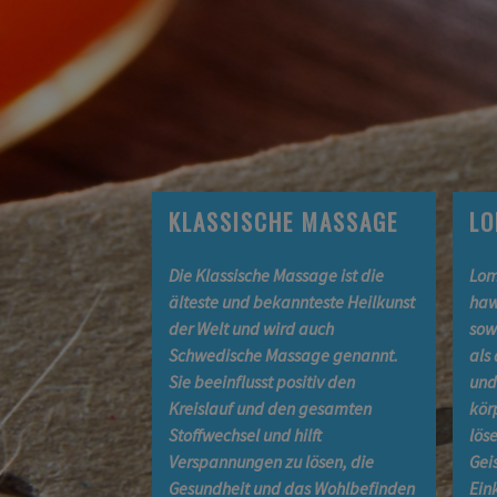
KLASSISCHE MASSAGE
LO
Die Klassische Massage ist die
Lom
älteste und bekannteste Heilkunst
haw
der Welt und wird auch
sow
Schwedische Massage genannt.
als
Sie beeinflusst positiv den
und
Kreislauf und den gesamten
kör
Stoffwechsel und hilft
lös
Verspannungen zu lösen, die
Gei
Gesundheit und das Wohlbefinden
Ein