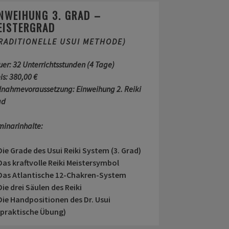
INWEIHUNG 3. GRAD –
EISTERGRAD
RADITIONELLE USUI METHODE)
uer:
32
Unterrichtsstunden (4 Tage)
is: 38
0,00 €
ilnahmevoraussetzung: Einweihung 2. Reiki
ad
minarinhalte:
Die Grade des Usui Reiki System (3. Grad)
Das kraftvolle Reiki Meistersymbol
Das Atlantische 12-Chakren-System
Die drei Säulen des Reiki
Die Handpositionen des Dr. Usui
(praktische Übung)