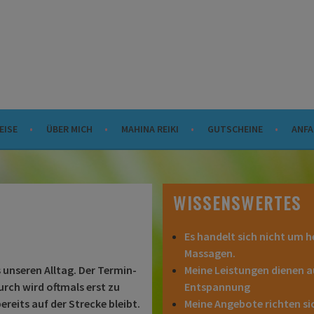
EISE
ÜBER MICH
MAHINA REIKI
GUTSCHEINE
ANFA
WISSENSWERTES
Es handelt sich nicht um 
Massagen.
 unseren Alltag. Der Termin-
Meine Leistungen dienen a
rch wird oftmals erst zu
Entspannung
ereits auf der Strecke bleibt.
Meine Angebote richten si