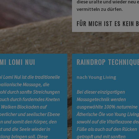
diese uralte und wieder neu
vermitteln zu dürfen.
FÜR MICH IST ES KEIN 
MI LOMI NUI
RAINDROP TECHNIQ
i Lomi Nui ist die traditionelle
nach Young Living
aiianische Massage, die
ohl durch sanfte Streichungen
Bei dieser einzigartigen
 auch durch forderndes Kneten
Massagetechnik werden
 Walken Blockaden auf
ausgewählte 100% naturreine
perlicher und seelischer Ebene
Ätherische Öle von Young Livin
en und somit den Körper, den
sowohl auf die Vitaflexzone de
st und die Seele wieder in
Füße als auch auf den Rücken
klang bringen soll. Diese
getropft und mit sanften