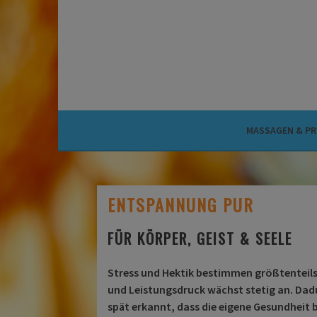
Springe
zum
MAHINA
Inhalt
WELLNESS MASSAGEN
MASSAGEN & PR
ENTSPANNUNG PUR
FÜR KÖRPER, GEIST & SEELE
Stress und Hektik bestimmen größtenteils
und Leistungsdruck wächst stetig an. Dadu
spät erkannt, dass die eigene Gesundheit b