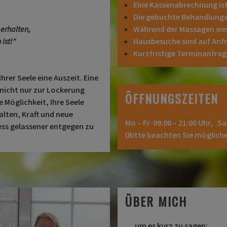
Ei
ne Kassenabrechnung ist
Die gebuchte Behandlungsz
 erhalten,
Während der Massagen wer
ist!“
Hausbesuche sind auf Anf
Kurzfristige Terminanfrage
hrer Seele eine Auszeit. Eine
icht nur zur Lockerung
ÖFFNUNGSZEITEN
e Möglichkeit, Ihre Seele
lten, Kraft und neue
Mo – Fr 09:00 – 21:00 Uhr, Sa
ess gelassener entgegen zu
(Bitte beachten Sie möglic
ÜBER MICH
… um es kurz zu sagen: