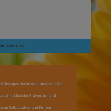
HRT & KONTAKT
heiltherapeutische oder medizinische
usschließlich der Prävention und
ch an Selbstzahler und Firmen