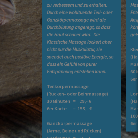
zu verbessern und zu erhalten.
Mas
Durch eine wohltuende Teil- oder
Ent
Ganzkörpermassage wird die
Ans
Durchblutung angeregt, so dass
kör
die Haut schöner wird. Die
gei
Klassische Massage lockert aber
nicht nur die Muskulatur, sie
Kle
spendet auch positive Energie, so
(Ha
dass ein Gefühl von purer
Mas
Entspannung entstehen kann.
60 
6er
Teilkörpermassage
(Rücken- oder Beinmassage)
Lom
30 Minuten = 29,- €
(Ha
6er Karte = 155,- €
Mas
100
Ganzkörpermassage
6e
(Arme, Beine und Rücken)