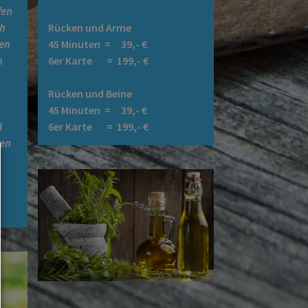
fen
h
Rücken und Arme
en
45 Minuten = 39,- €
n
6er Karte = 199,- €
Rücken und Beine
45 Minuten = 39,- €
d
6er Karte = 199,- €
ren